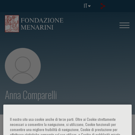
IT
Anna Comparelli
Il nostro sito usa cookie anche di terze parti. Oltre ai Cookie strettamente
HOME PAGE
/
CORSI ED EVENTI
/
RELATORE
necessari a consentire la navigazione, si utilizzano, Cookie funzionali per
consentire una migliore fruibilità di navigazione, Cookie di prestazione per
effettuare statistiche aggregate sul suo utilizzo, e Cookie di pubblicità mirata