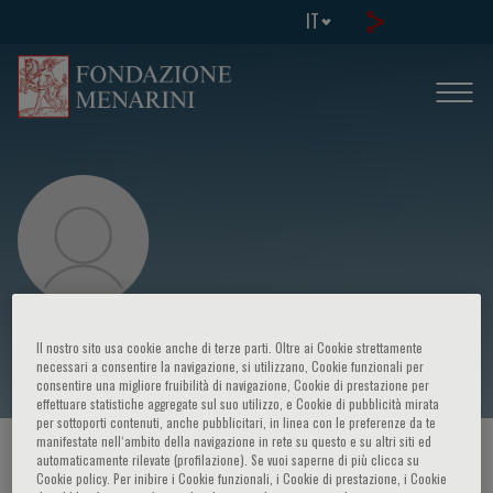
IT
Anil Parwani
Il nostro sito usa cookie anche di terze parti. Oltre ai Cookie strettamente
necessari a consentire la navigazione, si utilizzano, Cookie funzionali per
consentire una migliore fruibilità di navigazione, Cookie di prestazione per
effettuare statistiche aggregate sul suo utilizzo, e Cookie di pubblicità mirata
per sottoporti contenuti, anche pubblicitari, in linea con le preferenze da te
manifestate nell‘ambito della navigazione in rete su questo e su altri siti ed
HOME PAGE
/
CORSI ED EVENTI
/
RELATORE
automaticamente rilevate (profilazione). Se vuoi saperne di più clicca su
Cookie policy. Per inibire i Cookie funzionali, i Cookie di prestazione, i Cookie