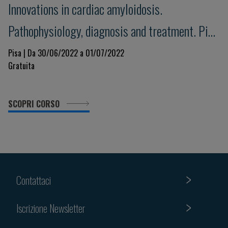
Innovations in cardiac amyloidosis.
Pathophysiology, diagnosis and treatment. Pisa
Amyloid 2022
Pisa | Da 30/06/2022 a 01/07/2022
Gratuita
SCOPRI CORSO
Contattaci
Iscrizione Newsletter