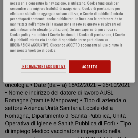
necessari a consentire la navigazione, si utilizzano, Cookie funzionali per
consentire una migliore fruibilità di navigazione, Cookie di prestazione per
effettuare statistiche aggregate sul suo utilizzo, e Cookie di pubblicità mirata
per sottoporti contenuti, anche pubblicitari, in linea con le preferenze da te
Andrea Rocca
manifestate nell‘ambito della navigazione in rete su questo e su altri siti ed
automaticamente rilevate (profilazione). Se vuoi saperne di più clicca su
Cookie policy. Per inibire i Cookie funzionali, i Cookie di prestazione, i Cookie
• Date (da – a) 06/06/2022 – ora • Nome e indirizzo
di pubblicità mirata e/o i cookie di specifiche terze parti clicca su
INFORMAZIONI AGGIUNTIVE. Cliccando ACCETTO acconsenti all’uso di tutte le
del datore di lavoro Università degli Studi di Trieste,
menzionate tipologie di cookie.
Dipartimento Universitario Clinico di Scienze
Mediche Chirurgiche e della Salute • Tipo di
INFORMAZIONI AGGIUNTIVE
ACCETTO
azienda o settore Università • Tipo di impiego
Ricercatore a Tempo Determinato di tipo A in
oncologia • Date (da – a) 18/02/2021 – 25/10/2021
• Nome e indirizzo del datore di lavoro AUSL
Romagna (tramite Manpower) • Tipo di azienda o
settore Azienda Unità Sanitaria Locale della
Romagna, Dipartimento di Sanità Pubblica, Unità
Operativa di Igiene e Sanità Pubblica di Forlì • Tipo
di impiego Medico vaccinatore impegnato nella