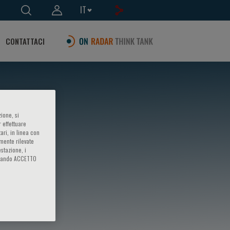
IT
CONTATTACI
ione, si
 effettuare
ari, in linea con
amente rilevate
estazione, i
iccando ACCETTO