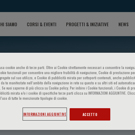
HI SIAMO
CORSI & EVENTI
PROGETTI & INIZIATIVE
NEWS
o usa cookie anche di terze parti. Oltre ai Cookie strettamente necessari a consentire la navigaz
ookie funzionali per consentire una migliore fruibilità di navigazione, Cookie di prestazione per
ggregate sul suo utilizzo, e Cookie di pubblicità mirata per sottoporti contenuti, anche pubblicit
 da te manifestate nell‘ambito della navigazione in rete su questo e su altri siti ed automatic
). Se vuoi saperne di più clicca su Cookie policy. Per inibire i Cookie funzionali, i Cookie di pr
blicità mirata e/o i cookie di specifiche terze parti clicca su INFORMAZIONI AGGIUNTIVE. Cl
l’uso di tutte le menzionate tipologie di cookie.
nzi
INFORMAZIONI AGGIUNTIVE
ACCETTO