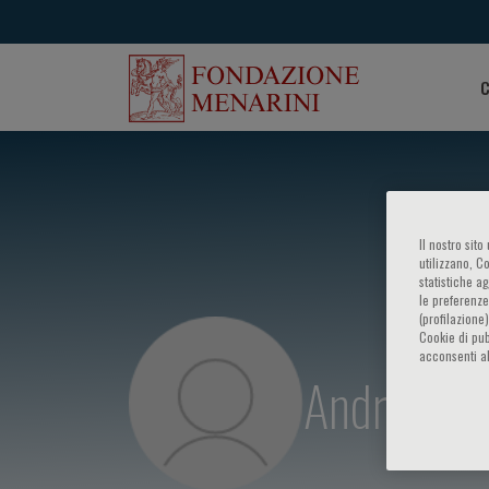
C
Il nostro sit
utilizzano, C
statistiche a
le preferenze
(profilazione
Cookie di pub
acconsenti al
Andrea Re