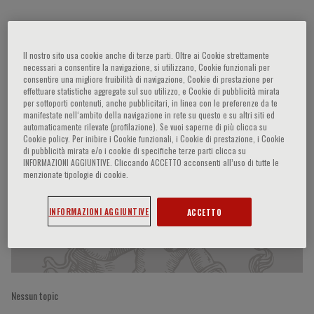
Andrea Barison
Il nostro sito usa cookie anche di terze parti. Oltre ai Cookie strettamente
necessari a consentire la navigazione, si utilizzano, Cookie funzionali per
consentire una migliore fruibilità di navigazione, Cookie di prestazione per
effettuare statistiche aggregate sul suo utilizzo, e Cookie di pubblicità mirata
per sottoporti contenuti, anche pubblicitari, in linea con le preferenze da te
Partecipazioni del relatore
manifestate nell‘ambito della navigazione in rete su questo e su altri siti ed
automaticamente rilevate (profilazione). Se vuoi saperne di più clicca su
Cookie policy. Per inibire i Cookie funzionali, i Cookie di prestazione, i Cookie
di pubblicità mirata e/o i cookie di specifiche terze parti clicca su
INFORMAZIONI AGGIUNTIVE. Cliccando ACCETTO acconsenti all’uso di tutte le
menzionate tipologie di cookie.
INFORMAZIONI AGGIUNTIVE
ACCETTO
Nessun topic