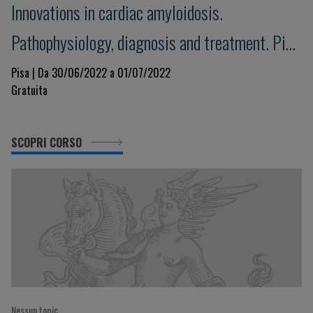
Innovations in cardiac amyloidosis.
Pathophysiology, diagnosis and treatment. Pisa
Amyloid 2022
Pisa | Da 30/06/2022 a 01/07/2022
Gratuita
SCOPRI CORSO
Nessun topic