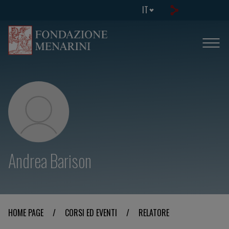
IT
Andrea Barison
HOME PAGE
/
CORSI ED EVENTI
/
RELATORE