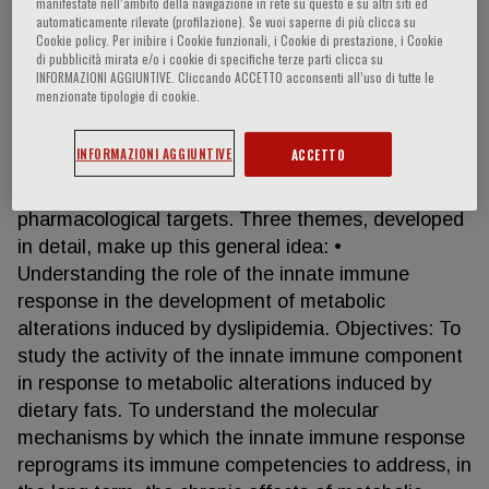
manifestate nell‘ambito della navigazione in rete su questo e su altri siti ed
automaticamente rilevate (profilazione). Se vuoi saperne di più clicca su
Cookie policy. Per inibire i Cookie funzionali, i Cookie di prestazione, i Cookie
di pubblicità mirata e/o i cookie di specifiche terze parti clicca su
Andrea Baragetti
INFORMAZIONI AGGIUNTIVE. Cliccando ACCETTO acconsenti all’uso di tutte le
menzionate tipologie di cookie.
The research activity is aimed at the study of
INFORMAZIONI AGGIUNTIVE
ACCETTO
molecular aspects in cardio-immuno-metabolic
diseases, with the aim of proposing potential
pharmacological targets. Three themes, developed
in detail, make up this general idea: •
Understanding the role of the innate immune
response in the development of metabolic
alterations induced by dyslipidemia. Objectives: To
study the activity of the innate immune component
in response to metabolic alterations induced by
dietary fats. To understand the molecular
mechanisms by which the innate immune response
reprograms its immune competencies to address, in