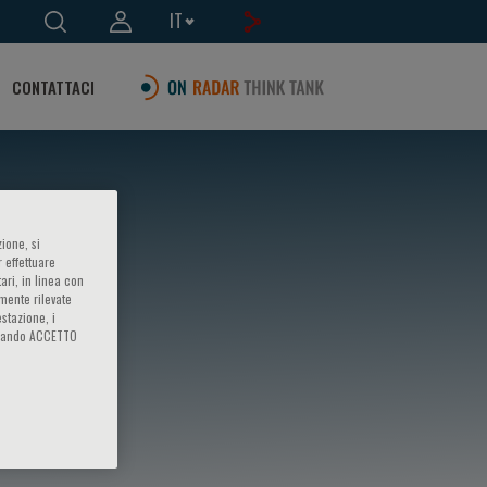
IT
CONTATTACI
ione, si
 effettuare
ari, in linea con
amente rilevate
estazione, i
iccando ACCETTO