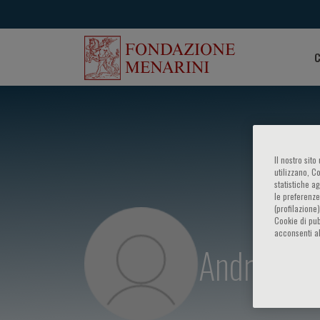
C
Il nostro sit
utilizzano, C
statistiche a
le preferenze
(profilazione
Cookie di pub
acconsenti al
Andrea Ba