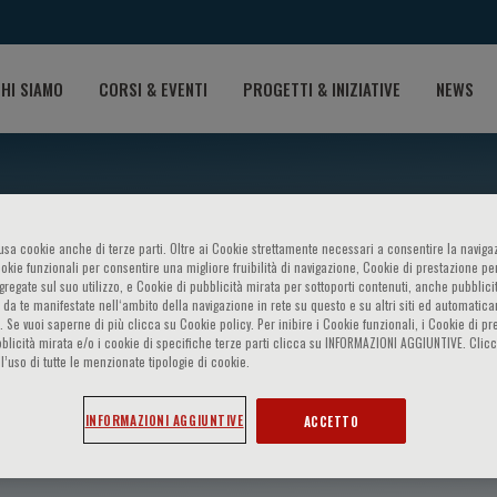
HI SIAMO
CORSI & EVENTI
PROGETTI & INIZIATIVE
NEWS
o usa cookie anche di terze parti. Oltre ai Cookie strettamente necessari a consentire la navigaz
ookie funzionali per consentire una migliore fruibilità di navigazione, Cookie di prestazione per
ggregate sul suo utilizzo, e Cookie di pubblicità mirata per sottoporti contenuti, anche pubblicit
 da te manifestate nell‘ambito della navigazione in rete su questo e su altri siti ed automatic
). Se vuoi saperne di più clicca su Cookie policy. Per inibire i Cookie funzionali, i Cookie di pr
blicità mirata e/o i cookie di specifiche terze parti clicca su INFORMAZIONI AGGIUNTIVE. Cl
l’uso di tutte le menzionate tipologie di cookie.
cigalupo
INFORMAZIONI AGGIUNTIVE
ACCETTO