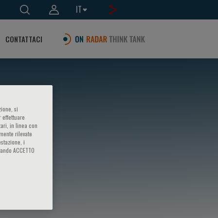
IT
CONTATTACI
ione, si
 effettuare
ari, in linea con
amente rilevate
estazione, i
iccando ACCETTO