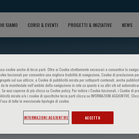
HI SIAMO
CORSI & EVENTI
PROGETTI & INIZIATIVE
NEWS
o usa cookie anche di terze parti. Oltre ai Cookie strettamente necessari a consentire la navigaz
ookie funzionali per consentire una migliore fruibilità di navigazione, Cookie di prestazione per
ggregate sul suo utilizzo, e Cookie di pubblicità mirata per sottoporti contenuti, anche pubblicit
 da te manifestate nell‘ambito della navigazione in rete su questo e su altri siti ed automatic
). Se vuoi saperne di più clicca su Cookie policy. Per inibire i Cookie funzionali, i Cookie di pr
blicità mirata e/o i cookie di specifiche terze parti clicca su INFORMAZIONI AGGIUNTIVE. Cl
l’uso di tutte le menzionate tipologie di cookie.
co del Castillo
INFORMAZIONI AGGIUNTIVE
ACCETTO