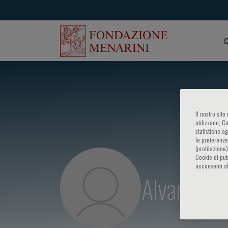
C
Il nostro sit
utilizzano, C
statistiche a
le preferenze
(profilazione
Cookie di pub
acconsenti al
Alvaro Mar