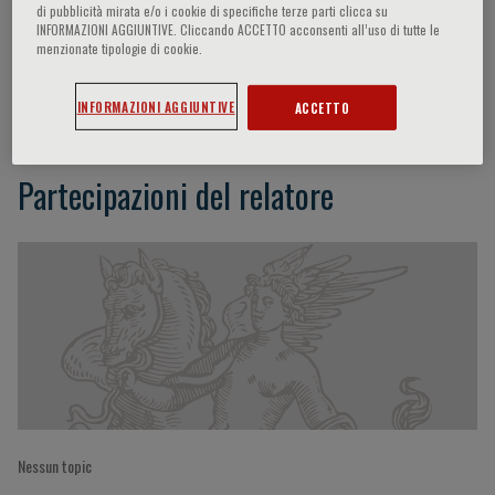
di pubblicità mirata e/o i cookie di specifiche terze parti clicca su
INFORMAZIONI AGGIUNTIVE. Cliccando ACCETTO acconsenti all’uso di tutte le
menzionate tipologie di cookie.
Alison S. Fleming
INFORMAZIONI AGGIUNTIVE
ACCETTO
Partecipazioni del relatore
Nessun topic