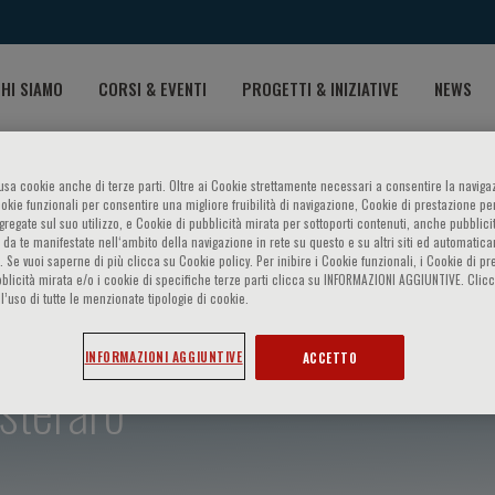
HI SIAMO
CORSI & EVENTI
PROGETTI & INIZIATIVE
NEWS
o usa cookie anche di terze parti. Oltre ai Cookie strettamente necessari a consentire la navigaz
ookie funzionali per consentire una migliore fruibilità di navigazione, Cookie di prestazione per
ggregate sul suo utilizzo, e Cookie di pubblicità mirata per sottoporti contenuti, anche pubblicit
 da te manifestate nell‘ambito della navigazione in rete su questo e su altri siti ed automatic
). Se vuoi saperne di più clicca su Cookie policy. Per inibire i Cookie funzionali, i Cookie di pr
blicità mirata e/o i cookie di specifiche terze parti clicca su INFORMAZIONI AGGIUNTIVE. Cl
l’uso di tutte le menzionate tipologie di cookie.
INFORMAZIONI AGGIUNTIVE
ACCETTO
steraro