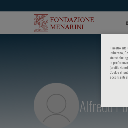
C
Il nostro sit
utilizzano, C
statistiche a
le preferenze
(profilazione
Cookie di pub
acconsenti al
Alfredo Po