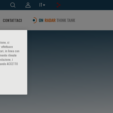
IT
CONTATTACI
ione, si
 effettuare
ari, in linea con
amente rilevate
estazione, i
iccando ACCETTO