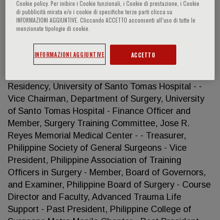
Cookie policy. Per inibire i Cookie funzionali, i Cookie di prestazione, i Cookie
di pubblicità mirata e/o i cookie di specifiche terze parti clicca su
INFORMAZIONI AGGIUNTIVE. Cliccando ACCETTO acconsenti all’uso di tutte le
menzionate tipologie di cookie.
Alfred Lasala
INFORMAZIONI AGGIUNTIVE
ACCETTO
- Doctor of Medicine, University of Santo Tomas
Faculty of Medicine and Surgery - General Surgery
Residency, University of Santo Tomas Hospital - -
Vice Chairman, Department of Surgery, University
of Santo Tomas Hospital - Finance Officer and
Member, Surgery Training Committee, Jose R.
Reyes Memorial Medical Center - - Treasurer,
Philippine Society of General Surgeons - Vice
President, Philippine Association of Training
Officers in Surgery - Member, Board of Governors,
and Examiner, Philippine Board of Surgery - Course
Director and Faculty, Advanced Trauma Life
Support - Past President, Philippine College of