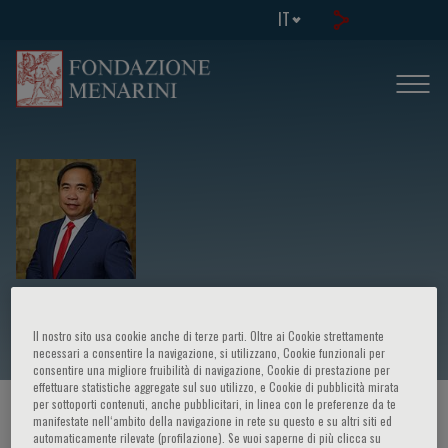
IT
Alfred Lasala
Il nostro sito usa cookie anche di terze parti. Oltre ai Cookie strettamente
necessari a consentire la navigazione, si utilizzano, Cookie funzionali per
consentire una migliore fruibilità di navigazione, Cookie di prestazione per
effettuare statistiche aggregate sul suo utilizzo, e Cookie di pubblicità mirata
per sottoporti contenuti, anche pubblicitari, in linea con le preferenze da te
HOME PAGE
/
CORSI ED EVENTI
/
RELATORE
manifestate nell‘ambito della navigazione in rete su questo e su altri siti ed
automaticamente rilevate (profilazione). Se vuoi saperne di più clicca su