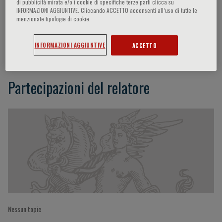
di pubblicità mirata e/o i cookie di specifiche terze parti clicca su
INFORMAZIONI AGGIUNTIVE. Cliccando ACCETTO acconsenti all’uso di tutte le
menzionate tipologie di cookie.
Alfred E. Buxton
INFORMAZIONI AGGIUNTIVE
ACCETTO
Partecipazioni del relatore
Nessun topic