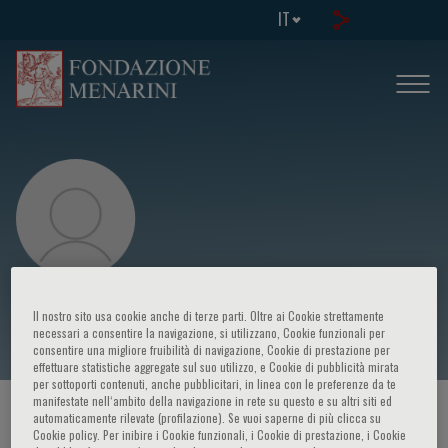
IT
Alfred E. Buxton
Il nostro sito usa cookie anche di terze parti. Oltre ai Cookie strettamente
necessari a consentire la navigazione, si utilizzano, Cookie funzionali per
consentire una migliore fruibilità di navigazione, Cookie di prestazione per
effettuare statistiche aggregate sul suo utilizzo, e Cookie di pubblicità mirata
per sottoporti contenuti, anche pubblicitari, in linea con le preferenze da te
manifestate nell‘ambito della navigazione in rete su questo e su altri siti ed
HOME PAGE
/
CORSI ED EVENTI
/
RELATORE
automaticamente rilevate (profilazione). Se vuoi saperne di più clicca su
Cookie policy. Per inibire i Cookie funzionali, i Cookie di prestazione, i Cookie