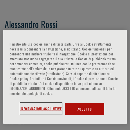
Alessandro Rossi
Il nostro sito usa cookie anche di terze parti. Oltre ai Cookie strettamente
Partecipazioni del relatore
necessari a consentire la navigazione, si utilizzano, Cookie funzionali per
consentire una migliore fruibilità di navigazione, Cookie di prestazione per
effettuare statistiche aggregate sul suo utilizzo, e Cookie di pubblicità mirata
per sottoporti contenuti, anche pubblicitari, in linea con le preferenze da te
manifestate nell‘ambito della navigazione in rete su questo e su altri siti ed
automaticamente rilevate (profilazione). Se vuoi saperne di più clicca su
Cookie policy. Per inibire i Cookie funzionali, i Cookie di prestazione, i Cookie
di pubblicità mirata e/o i cookie di specifiche terze parti clicca su
INFORMAZIONI AGGIUNTIVE. Cliccando ACCETTO acconsenti all’uso di tutte le
menzionate tipologie di cookie.
INFORMAZIONI AGGIUNTIVE
ACCETTO
Nessun topic