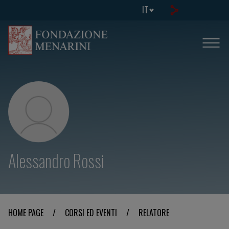
IT
Alessandro Rossi
HOME PAGE
/
CORSI ED EVENTI
/
RELATORE