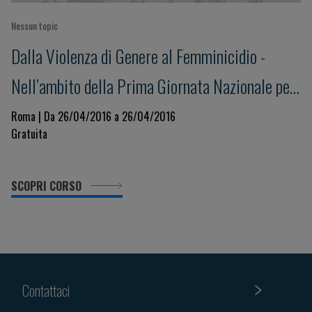
Nessun topic
Dalla Violenza di Genere al Femminicidio -
Nell’ambito della Prima Giornata Nazionale per
la Salute della Donna indetta dal Ministero
Roma | Da 26/04/2016 a 26/04/2016
Gratuita
della Salute
SCOPRI CORSO
Contattaci