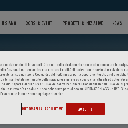
HI SIAMO
CORSI & EVENTI
PROGETTI & INIZIATIVE
NEWS
o usa cookie anche di terze parti. Oltre ai Cookie strettamente necessari a consentire la navigaz
ookie funzionali per consentire una migliore fruibilità di navigazione, Cookie di prestazione per
ggregate sul suo utilizzo, e Cookie di pubblicità mirata per sottoporti contenuti, anche pubblicit
 da te manifestate nell‘ambito della navigazione in rete su questo e su altri siti ed automatic
). Se vuoi saperne di più clicca su Cookie policy. Per inibire i Cookie funzionali, i Cookie di pr
blicità mirata e/o i cookie di specifiche terze parti clicca su INFORMAZIONI AGGIUNTIVE. Cl
l’uso di tutte le menzionate tipologie di cookie.
RO GIALLUISI
INFORMAZIONI AGGIUNTIVE
ACCETTO