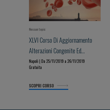
Nessun topic
XLVI Corso Di Aggiornamento
Alterazioni Congenite Ed
Acquisite Della Coagulazione
Napoli | Da 25/11/2019 a 26/11/2019
Gratuita
Focus Su: Sindrome Da Anticorpi
Antifosfolipidi (APS):
SCOPRI CORSO
Prevenzione, Diagnosi E
Trattamento