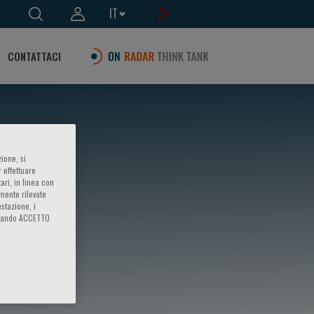
IT
CONTATTACI
ione, si
 effettuare
ari, in linea con
amente rilevate
estazione, i
iccando ACCETTO