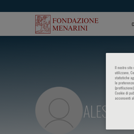
C
Il nostro sit
utilizzano, C
statistiche a
le preferenze
(profilazione
Cookie di pub
acconsenti al
ALESSAND