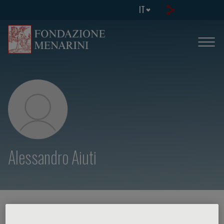
IT
Alessandro Aiuti
HOME PAGE
/
CORSI ED EVENTI
/
RELATORE