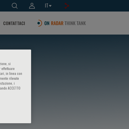
IT
CONTATTACI
ione, si
 effettuare
ari, in linea con
amente rilevate
estazione, i
iccando ACCETTO