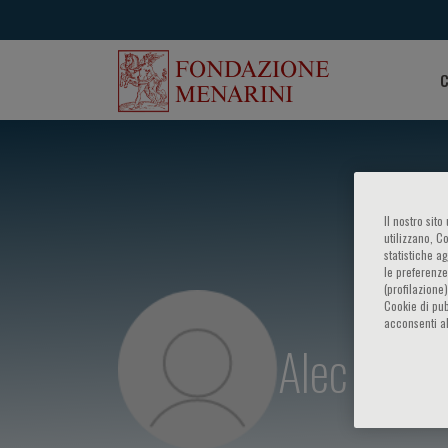
C
Il nostro sit
utilizzano, C
statistiche a
le preferenze
(profilazione
Cookie di pub
acconsenti al
Alec Vaha