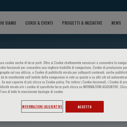
HI SIAMO
CORSI & EVENTI
PROGETTI & INIZIATIVE
NEWS
o usa cookie anche di terze parti. Oltre ai Cookie strettamente necessari a consentire la navigaz
ookie funzionali per consentire una migliore fruibilità di navigazione, Cookie di prestazione per
ggregate sul suo utilizzo, e Cookie di pubblicità mirata per sottoporti contenuti, anche pubblicit
 da te manifestate nell‘ambito della navigazione in rete su questo e su altri siti ed automatic
). Se vuoi saperne di più clicca su Cookie policy. Per inibire i Cookie funzionali, i Cookie di pr
blicità mirata e/o i cookie di specifiche terze parti clicca su INFORMAZIONI AGGIUNTIVE. Cl
l’uso di tutte le menzionate tipologie di cookie.
nian
INFORMAZIONI AGGIUNTIVE
ACCETTO