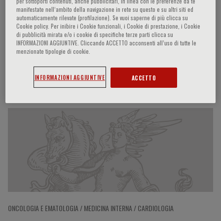
per sottoporti contenuti, anche pubblicitari, in linea con le preferenze da te
manifestate nell‘ambito della navigazione in rete su questo e su altri siti ed
automaticamente rilevate (profilazione). Se vuoi saperne di più clicca su
Cookie policy. Per inibire i Cookie funzionali, i Cookie di prestazione, i Cookie
Aldo Rinaldi
di pubblicità mirata e/o i cookie di specifiche terze parti clicca su
INFORMAZIONI AGGIUNTIVE. Cliccando ACCETTO acconsenti all’uso di tutte le
menzionate tipologie di cookie.
INFORMAZIONI AGGIUNTIVE
ACCETTO
Partecipazioni del relatore
ONCOLOGIA E EMATOLOGIA / MEDICINA INTERNA / CARDIOLOGIA