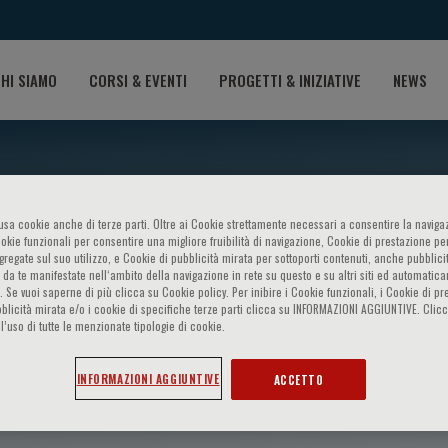
HI SIAMO
CORSI & EVENTI
PROGETTI & INIZIATIVE
NEWS
o usa cookie anche di terze parti. Oltre ai Cookie strettamente necessari a consentire la navigaz
ookie funzionali per consentire una migliore fruibilità di navigazione, Cookie di prestazione per
ggregate sul suo utilizzo, e Cookie di pubblicità mirata per sottoporti contenuti, anche pubblicit
 da te manifestate nell‘ambito della navigazione in rete su questo e su altri siti ed automatic
). Se vuoi saperne di più clicca su Cookie policy. Per inibire i Cookie funzionali, i Cookie di pr
blicità mirata e/o i cookie di specifiche terze parti clicca su INFORMAZIONI AGGIUNTIVE. Cl
l’uso di tutte le menzionate tipologie di cookie.
ro
INFORMAZIONI AGGIUNTIVE
ACCETTO