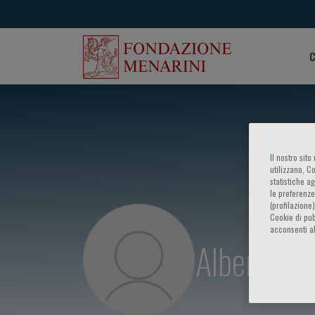
C
Il nostro sit
utilizzano, C
statistiche a
le preferenze
(profilazione
Cookie di pub
acconsenti al
Albert Fer