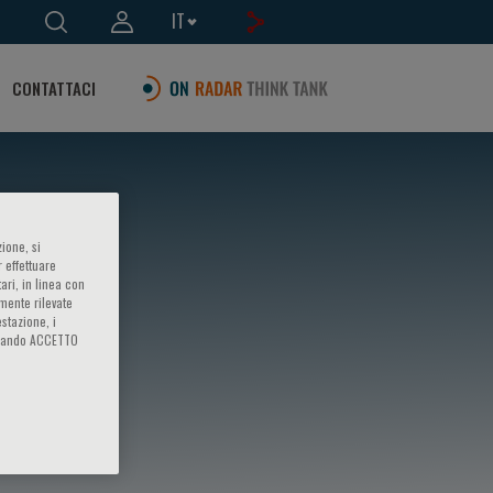
IT
CONTATTACI
ione, si
 effettuare
ari, in linea con
amente rilevate
estazione, i
iccando ACCETTO