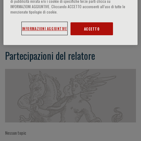
di pubblicità mirata e/o i cookie di specifiche terze parti clicca su
INFORMAZIONI AGGIUNTIVE. Cliccando ACCETTO acconsenti all’uso di tutte le
menzionate tipologie di cookie.
Andrea Romano
INFORMAZIONI AGGIUNTIVE
ACCETTO
Partecipazioni del relatore
Nessun topic