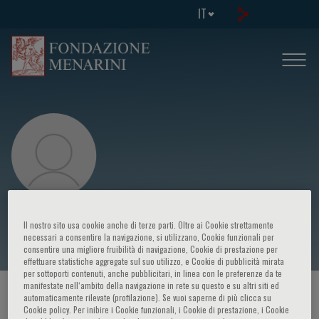
IT
Alan Salama
Il nostro sito usa cookie anche di terze parti. Oltre ai Cookie strettamente
necessari a consentire la navigazione, si utilizzano, Cookie funzionali per
consentire una migliore fruibilità di navigazione, Cookie di prestazione per
effettuare statistiche aggregate sul suo utilizzo, e Cookie di pubblicità mirata
per sottoporti contenuti, anche pubblicitari, in linea con le preferenze da te
manifestate nell‘ambito della navigazione in rete su questo e su altri siti ed
HOME PAGE
/
CORSI ED EVENTI
/
RELATORE
automaticamente rilevate (profilazione). Se vuoi saperne di più clicca su
Cookie policy. Per inibire i Cookie funzionali, i Cookie di prestazione, i Cookie