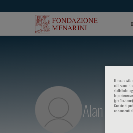
C
Il nostro sit
utilizzano, C
statistiche a
le preferenze
(profilazione
Alan S. Ma
Cookie di pub
acconsenti al