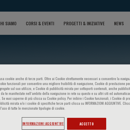
HI SIAMO
CORSI & EVENTI
PROGETTI & INIZIATIVE
NEWS
o usa cookie anche di terze parti. Oltre ai Cookie strettamente necessari a consentire la navigaz
ookie funzionali per consentire una migliore fruibilità di navigazione, Cookie di prestazione per
ggregate sul suo utilizzo, e Cookie di pubblicità mirata per sottoporti contenuti, anche pubblicit
 da te manifestate nell‘ambito della navigazione in rete su questo e su altri siti ed automatic
). Se vuoi saperne di più clicca su Cookie policy. Per inibire i Cookie funzionali, i Cookie di pr
isel
blicità mirata e/o i cookie di specifiche terze parti clicca su INFORMAZIONI AGGIUNTIVE. Cl
l’uso di tutte le menzionate tipologie di cookie.
INFORMAZIONI AGGIUNTIVE
ACCETTO