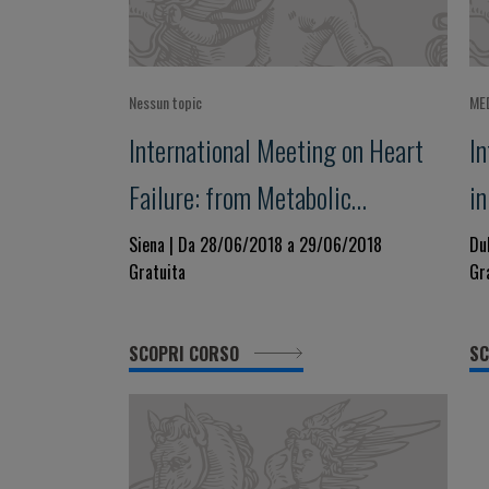
Nessun topic
ME
International Meeting on Heart
In
Failure: from Metabolic
in
Disorders to Cardiovascular
r
Siena | Da 28/06/2018 a 29/06/2018
Du
Gratuita
Gr
Dysfunction
SCOPRI CORSO
SC