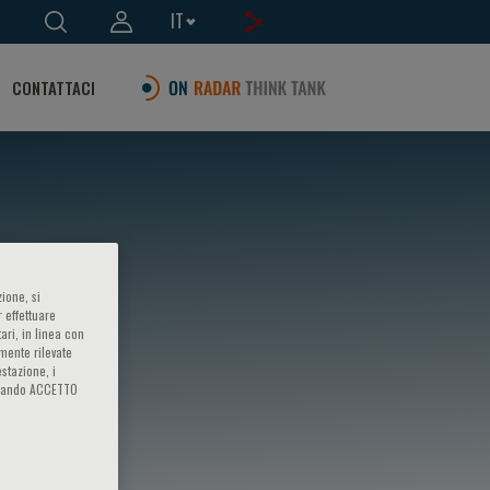
IT
CONTATTACI
ione, si
 effettuare
ari, in linea con
amente rilevate
estazione, i
iccando ACCETTO