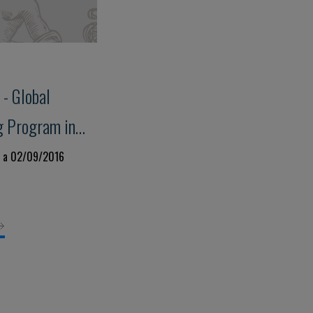
- Global
g Program in
 for Heart
6 a 02/09/2016