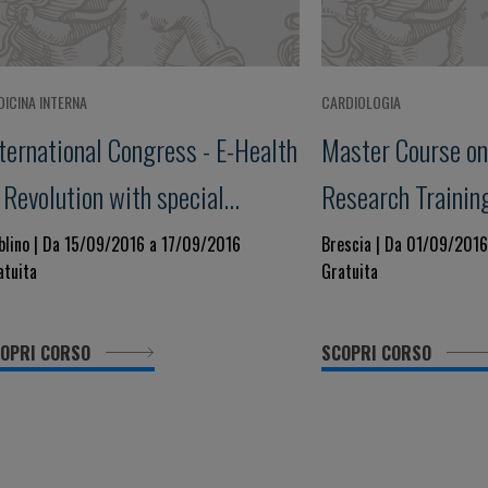
DICINA INTERNA
CARDIOLOGIA
ternational Congress - E-Health
Master Course on 
 Revolution with special
Research Trainin
eference to Cardiology
Drug Development
blino | Da 15/09/2016 a 17/09/2016
Brescia | Da 01/09/201
atuita
Gratuita
Failure
OPRI CORSO
SCOPRI CORSO