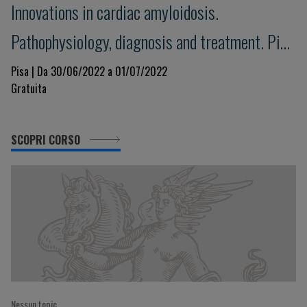
Innovations in cardiac amyloidosis.
Pathophysiology, diagnosis and treatment. Pisa
Amyloid 2022
Pisa | Da 30/06/2022 a 01/07/2022
Gratuita
SCOPRI CORSO
Nessun topic