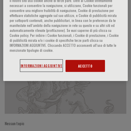
Il nostro sito usa cookie anche di terze parti. Oltre ai Cookie strettamente
necessari a consentire la navigazione, si utilizzano, Cookie funzionali per
consentire una migliore fruibilità di navigazione, Cookie di prestazione per
effettuare statistiche aggregate sul suo utilizzo, e Cookie di pubblicità mirata
Alain Cohen-Solal
per sottoporti contenuti, anche pubblicitari, in linea con le preferenze da te
manifestate nell‘ambito della navigazione in rete su questo e su altri siti ed
automaticamente rilevate (profilazione). Se vuoi saperne di più clicca su
Cookie policy. Per inibire i Cookie funzionali, i Cookie di prestazione, i Cookie
di pubblicità mirata e/o i cookie di specifiche terze parti clicca su
INFORMAZIONI AGGIUNTIVE. Cliccando ACCETTO acconsenti all’uso di tutte le
Partecipazioni del relatore
menzionate tipologie di cookie.
INFORMAZIONI AGGIUNTIVE
ACCETTO
Nessun topic