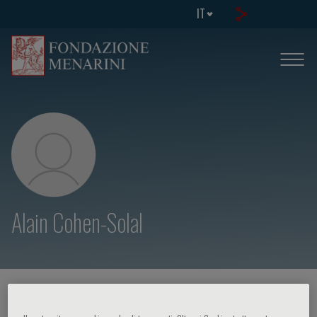
IT
Alain Cohen-Solal
HOME PAGE
/
CORSI ED EVENTI
/
RELATORE