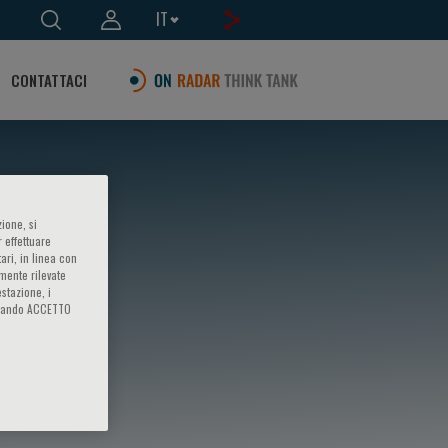
IT
CONTATTACI
ione, si
 effettuare
ari, in linea con
amente rilevate
estazione, i
iccando ACCETTO