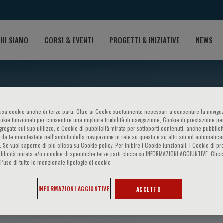
HI SIAMO
CORSI & EVENTI
PROGETTI & INIZIATIVE
NEWS
o usa cookie anche di terze parti. Oltre ai Cookie strettamente necessari a consentire la navigaz
ookie funzionali per consentire una migliore fruibilità di navigazione, Cookie di prestazione per
ggregate sul suo utilizzo, e Cookie di pubblicità mirata per sottoporti contenuti, anche pubblicit
 da te manifestate nell‘ambito della navigazione in rete su questo e su altri siti ed automatic
). Se vuoi saperne di più clicca su Cookie policy. Per inibire i Cookie funzionali, i Cookie di pr
blicità mirata e/o i cookie di specifiche terze parti clicca su INFORMAZIONI AGGIUNTIVE. Cl
l’uso di tutte le menzionate tipologie di cookie.
iga
INFORMAZIONI AGGIUNTIVE
ACCETTO