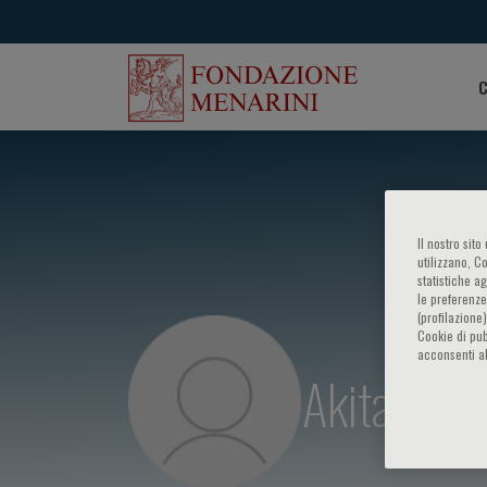
C
Il nostro sit
utilizzano, C
statistiche a
le preferenze
(profilazione
Cookie di pub
acconsenti al
Akitaka Ar