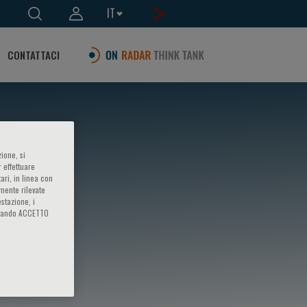
IT
CONTATTACI
ione, si
 effettuare
ari, in linea con
amente rilevate
estazione, i
iccando ACCETTO