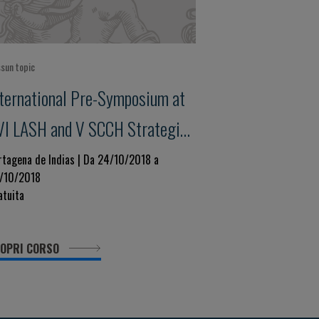
sun topic
nternational Pre-Symposium at
VI LASH and V SCCH Strategies
o Reduce Premature
rtagena de Indias | Da 24/10/2018 a
/10/2018
ardiovascular Morbidity and
atuita
ortality
OPRI CORSO