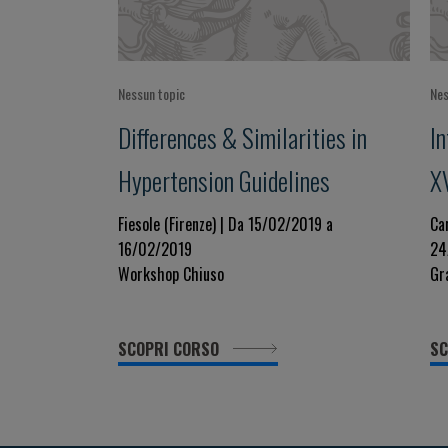
Nessun topic
Nes
Differences & Similarities in
I
Hypertension Guidelines
X
t
Fiesole (Firenze) | Da 15/02/2019 a
Ca
16/02/2019
24
C
Workshop Chiuso
Gr
M
SCOPRI CORSO
SC