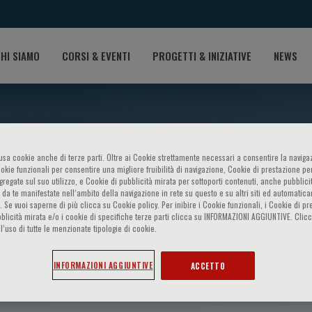
HI SIAMO
CORSI & EVENTI
PROGETTI & INIZIATIVE
NEWS
o usa cookie anche di terze parti. Oltre ai Cookie strettamente necessari a consentire la navigaz
ookie funzionali per consentire una migliore fruibilità di navigazione, Cookie di prestazione per
ggregate sul suo utilizzo, e Cookie di pubblicità mirata per sottoporti contenuti, anche pubblicit
 da te manifestate nell‘ambito della navigazione in rete su questo e su altri siti ed automatic
). Se vuoi saperne di più clicca su Cookie policy. Per inibire i Cookie funzionali, i Cookie di pr
blicità mirata e/o i cookie di specifiche terze parti clicca su INFORMAZIONI AGGIUNTIVE. Cl
l’uso di tutte le menzionate tipologie di cookie.
amirez
INFORMAZIONI AGGIUNTIVE
ACCETTO