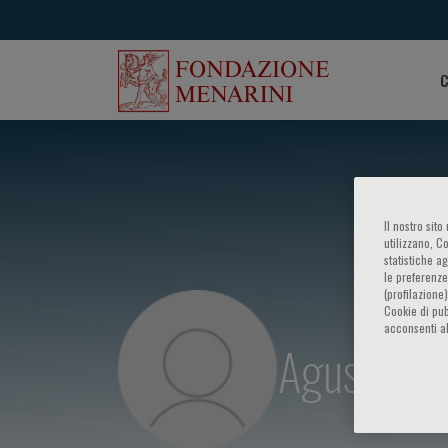
C
Il nostro sit
utilizzano, C
statistiche a
le preferenze
(profilazione
Cookie di pub
acconsenti al
Agustin R