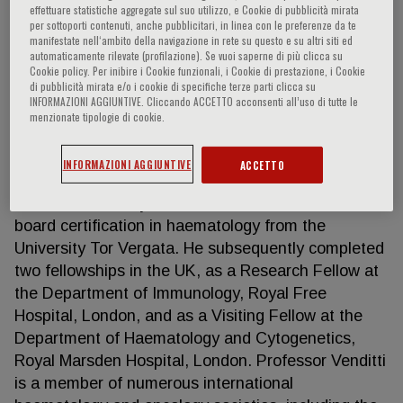
effettuare statistiche aggregate sul suo utilizzo, e Cookie di pubblicità mirata
per sottoporti contenuti, anche pubblicitari, in linea con le preferenze da te
manifestate nell‘ambito della navigazione in rete su questo e su altri siti ed
automaticamente rilevate (profilazione). Se vuoi saperne di più clicca su
Adriano Venditti
Cookie policy. Per inibire i Cookie funzionali, i Cookie di prestazione, i Cookie
di pubblicità mirata e/o i cookie di specifiche terze parti clicca su
INFORMAZIONI AGGIUNTIVE. Cliccando ACCETTO acconsenti all’uso di tutte le
Professor Adriano Venditti is an Associate
menzionate tipologie di cookie.
Professor at the Department of Hematology at the
University Tor Vergata, Rome, Italy. After earning
INFORMAZIONI AGGIUNTIVE
ACCETTO
his medical degree from the Sapienza University of
Rome, Rome, Italy, Professor Venditti obtained
board certification in haematology from the
University Tor Vergata. He subsequently completed
two fellowships in the UK, as a Research Fellow at
the Department of Immunology, Royal Free
Hospital, London, and as a Visiting Fellow at the
Department of Haematology and Cytogenetics,
Royal Marsden Hospital, London. Professor Venditti
is a member of numerous international