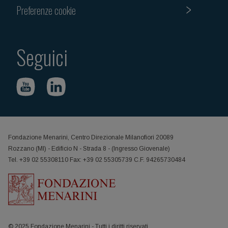
Preferenze cookie
Seguici
Fondazione Menarini, Centro Direzionale Milanofiori 20089
Rozzano (MI) - Edificio N - Strada 8 - (Ingresso Giovenale)
Tel. +39 02 55308110 Fax: +39 02 55305739 C.F. 94265730484
© 2025 Fondazione Menarini - Tutti i diritti riservati