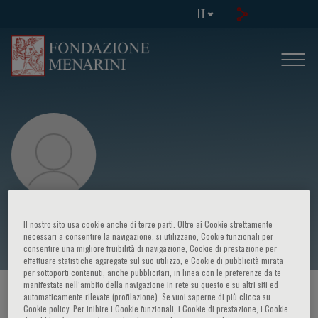
IT
Achille Iolascon
Il nostro sito usa cookie anche di terze parti. Oltre ai Cookie strettamente
necessari a consentire la navigazione, si utilizzano, Cookie funzionali per
consentire una migliore fruibilità di navigazione, Cookie di prestazione per
effettuare statistiche aggregate sul suo utilizzo, e Cookie di pubblicità mirata
per sottoporti contenuti, anche pubblicitari, in linea con le preferenze da te
manifestate nell‘ambito della navigazione in rete su questo e su altri siti ed
HOME PAGE
/
CORSI ED EVENTI
/
RELATORE
automaticamente rilevate (profilazione). Se vuoi saperne di più clicca su
Cookie policy. Per inibire i Cookie funzionali, i Cookie di prestazione, i Cookie