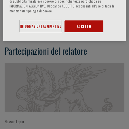
di pubblicità mirata e/o i cookie di specifiche terze parti clicca su
INFORMAZIONI AGGIUNTIVE. Cliccando ACCETTO acconsenti all’uso di tutte le
menzionate tipologie di cookie.
Achille Iolascon
INFORMAZIONI AGGIUNTIVE
ACCETTO
Partecipazioni del relatore
Nessun topic