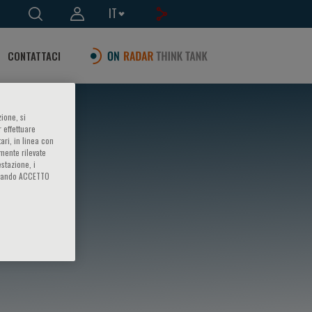
IT
CONTATTACI
ione, si
 effettuare
ari, in linea con
amente rilevate
estazione, i
iccando ACCETTO