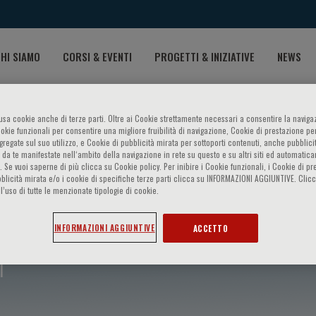
HI SIAMO
CORSI & EVENTI
PROGETTI & INIZIATIVE
NEWS
o usa cookie anche di terze parti. Oltre ai Cookie strettamente necessari a consentire la navigaz
ookie funzionali per consentire una migliore fruibilità di navigazione, Cookie di prestazione per
ggregate sul suo utilizzo, e Cookie di pubblicità mirata per sottoporti contenuti, anche pubblicit
 da te manifestate nell‘ambito della navigazione in rete su questo e su altri siti ed automatic
). Se vuoi saperne di più clicca su Cookie policy. Per inibire i Cookie funzionali, i Cookie di pr
blicità mirata e/o i cookie di specifiche terze parti clicca su INFORMAZIONI AGGIUNTIVE. Cl
l’uso di tutte le menzionate tipologie di cookie.
INFORMAZIONI AGGIUNTIVE
ACCETTO
i