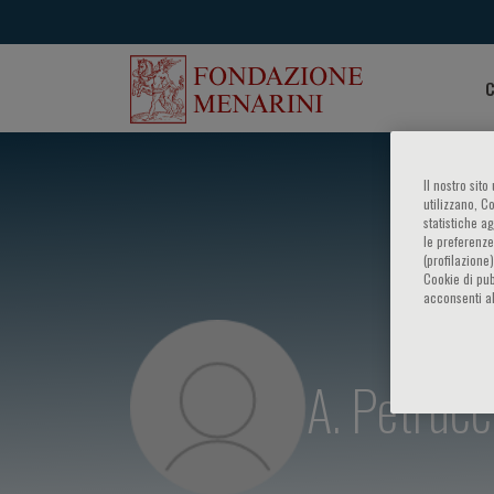
C
Il nostro sit
utilizzano, C
statistiche a
le preferenze
(profilazione
Cookie di pub
acconsenti al
A. Petrucc