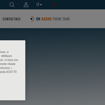
IT
CONTATTACI
ione, si
 effettuare
ari, in linea con
amente rilevate
estazione, i
iccando ACCETTO