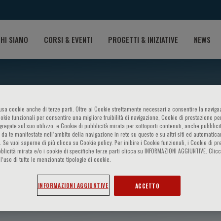
HI SIAMO
CORSI & EVENTI
PROGETTI & INIZIATIVE
NEWS
o usa cookie anche di terze parti. Oltre ai Cookie strettamente necessari a consentire la navigaz
ookie funzionali per consentire una migliore fruibilità di navigazione, Cookie di prestazione per
ggregate sul suo utilizzo, e Cookie di pubblicità mirata per sottoporti contenuti, anche pubblicit
 da te manifestate nell‘ambito della navigazione in rete su questo e su altri siti ed automatic
). Se vuoi saperne di più clicca su Cookie policy. Per inibire i Cookie funzionali, i Cookie di pr
blicità mirata e/o i cookie di specifiche terze parti clicca su INFORMAZIONI AGGIUNTIVE. Cl
l’uso di tutte le menzionate tipologie di cookie.
INFORMAZIONI AGGIUNTIVE
ACCETTO