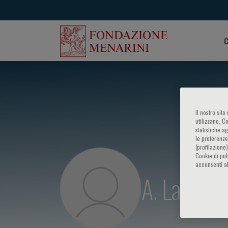
C
Il nostro sit
utilizzano, C
statistiche a
le preferenze
(profilazione
Cookie di pub
acconsenti al
A. Lauten