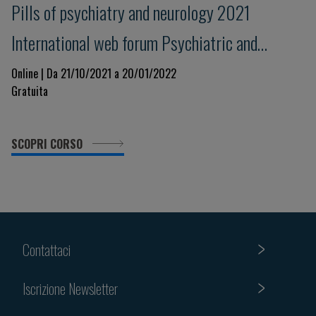
Pills of psychiatry and neurology 2021
International web forum Psychiatric and
neurological issues in the Covid-19 era: lessons
Online | Da 21/10/2021 a 20/01/2022
Gratuita
for the present and the future
SCOPRI CORSO
Contattaci
Iscrizione Newsletter