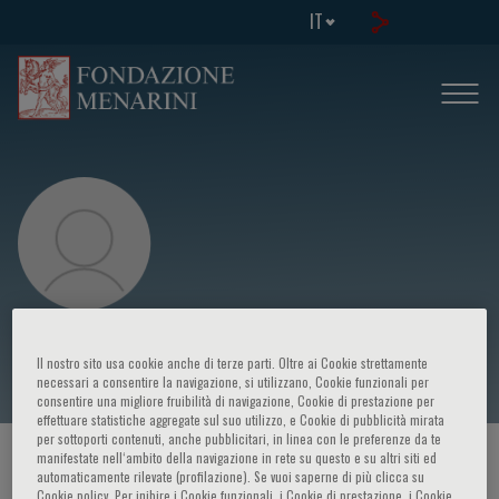
IT
A. Bombassei
Il nostro sito usa cookie anche di terze parti. Oltre ai Cookie strettamente
necessari a consentire la navigazione, si utilizzano, Cookie funzionali per
consentire una migliore fruibilità di navigazione, Cookie di prestazione per
effettuare statistiche aggregate sul suo utilizzo, e Cookie di pubblicità mirata
per sottoporti contenuti, anche pubblicitari, in linea con le preferenze da te
manifestate nell‘ambito della navigazione in rete su questo e su altri siti ed
HOME PAGE
/
CORSI ED EVENTI
/
RELATORE
automaticamente rilevate (profilazione). Se vuoi saperne di più clicca su
Cookie policy. Per inibire i Cookie funzionali, i Cookie di prestazione, i Cookie