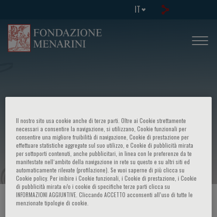
IT
V corso di aggiornamento - Alterazioni
Il nostro sito usa cookie anche di terze parti. Oltre ai Cookie strettamente
congenite ed acquisite della
necessari a consentire la navigazione, si utilizzano, Cookie funzionali per
consentire una migliore fruibilità di navigazione, Cookie di prestazione per
effettuare statistiche aggregate sul suo utilizzo, e Cookie di pubblicità mirata
coagulazione: metodi di studio
per sottoporti contenuti, anche pubblicitari, in linea con le preferenze da te
manifestate nell‘ambito della navigazione in rete su questo e su altri siti ed
automaticamente rilevate (profilazione). Se vuoi saperne di più clicca su
Cookie policy. Per inibire i Cookie funzionali, i Cookie di prestazione, i Cookie
di pubblicità mirata e/o i cookie di specifiche terze parti clicca su
INFORMAZIONI AGGIUNTIVE. Cliccando ACCETTO acconsenti all’uso di tutte le
HOME PAGE
/
CORSI ED EVENTI
/
INFO EVENTO
menzionate tipologie di cookie.