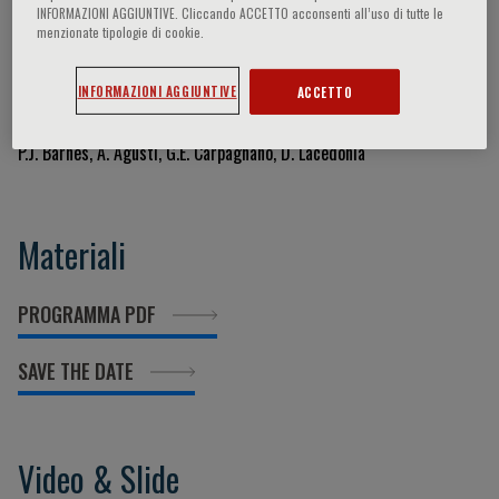
INFORMAZIONI AGGIUNTIVE. Cliccando ACCETTO acconsenti all’uso di tutte le
menzionate tipologie di cookie.
Coordinatore del programma
scientifico
INFORMAZIONI AGGIUNTIVE
ACCETTO
P.J. Barnes, A. Agustì, G.E. Carpagnano, D. Lacedonia
Materiali
PROGRAMMA PDF
SAVE THE DATE
Video & Slide