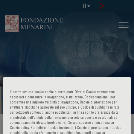
IT
Respiratory Diseases in 2025 “All you
need to know”
Il nostro sito usa cookie anche di terze parti. Oltre ai Cookie strettamente
necessari a consentire la navigazione, si utilizzano, Cookie funzionali per
consentire una migliore fruibilità di navigazione, Cookie di prestazione per
effettuare statistiche aggregate sul suo utilizzo, e Cookie di pubblicità mirata
per sottoporti contenuti, anche pubblicitari, in linea con le preferenze da te
manifestate nell‘ambito della navigazione in rete su questo e su altri siti ed
automaticamente rilevate (profilazione). Se vuoi saperne di più clicca su
HOME PAGE
/
CORSI ED EVENTI
/
INFO EVENTO
Cookie policy. Per inibire i Cookie funzionali, i Cookie di prestazione, i Cookie
di pubblicità mirata e/o i cookie di specifiche terze parti clicca su