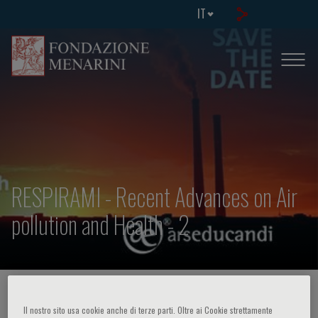
IT
RESPIRAMI - Recent Advances on Air
pollution and Health - 2
HOME PAGE
/
CORSI ED EVENTI
/
INFO EVENTO
Il nostro sito usa cookie anche di terze parti. Oltre ai Cookie strettamente