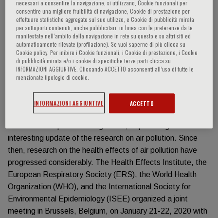
necessari a consentire la navigazione, si utilizzano, Cookie funzionali per
consentire una migliore fruibilità di navigazione, Cookie di prestazione per
Informazioni sull'evento
effettuare statistiche aggregate sul suo utilizzo, e Cookie di pubblicità mirata
per sottoporti contenuti, anche pubblicitari, in linea con le preferenze da te
manifestate nell‘ambito della navigazione in rete su questo e su altri siti ed
automaticamente rilevate (profilazione). Se vuoi saperne di più clicca su
18 November 2020 6.00 – 7.20 pm (CET)
Cookie policy. Per inibire i Cookie funzionali, i Cookie di prestazione, i Cookie
di pubblicità mirata e/o i cookie di specifiche terze parti clicca su
Presentation
INFORMAZIONI AGGIUNTIVE. Cliccando ACCETTO acconsenti all’uso di tutte le
menzionate tipologie di cookie.
The Respirami 3 conference in Milan in January 2019 was a
remarkable event with a large participation of international
INFORMAZIONI AGGIUNTIVE
ACCETTO
scientists, professionals of the health care sector and
environmental protection agencies, all providing an
interesting update of the research on air pollution. Since
then, research on the health effects of air pollution have
progressed considerably. The Health Effects Institute, the
European Respiratory Society (ERS), the World Health
Organization (WHO), and the International Society for
Environmental Epidemiology (ISEE) organized a joint
meeting in Brussels, Belgium, on January 21-22, 2020 with