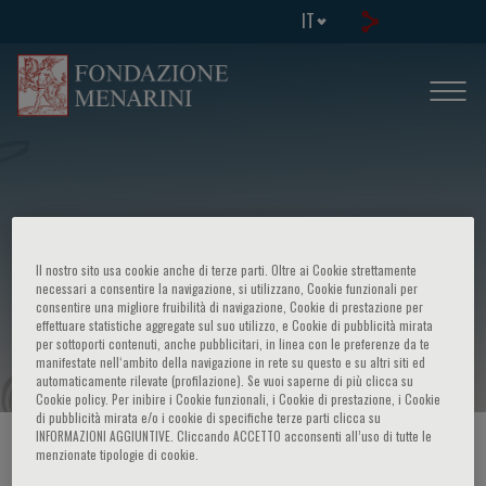
IT
Ninth international congress -
Il nostro sito usa cookie anche di terze parti. Oltre ai Cookie strettamente
Advances in management of
necessari a consentire la navigazione, si utilizzano, Cookie funzionali per
consentire una migliore fruibilità di navigazione, Cookie di prestazione per
effettuare statistiche aggregate sul suo utilizzo, e Cookie di pubblicità mirata
malignancies
per sottoporti contenuti, anche pubblicitari, in linea con le preferenze da te
manifestate nell‘ambito della navigazione in rete su questo e su altri siti ed
automaticamente rilevate (profilazione). Se vuoi saperne di più clicca su
Cookie policy. Per inibire i Cookie funzionali, i Cookie di prestazione, i Cookie
di pubblicità mirata e/o i cookie di specifiche terze parti clicca su
INFORMAZIONI AGGIUNTIVE. Cliccando ACCETTO acconsenti all’uso di tutte le
HOME PAGE
/
CORSI ED EVENTI
/
INFO EVENTO
menzionate tipologie di cookie.