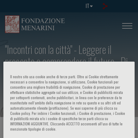
IT
"Incontri con la città" - Leggere il
presente e comprendere il futuro - Di
cosa parliamo quando parliamo
Il nostro sito usa cookie anche di terze parti. Oltre ai Cookie strettamente
d’amore. Gioie e dolori della vita di
necessari a consentire la navigazione, si utilizzano, Cookie funzionali per
consentire una migliore fruibilità di navigazione, Cookie di prestazione per
effettuare statistiche aggregate sul suo utilizzo, e Cookie di pubblicità mirata
coppia
per sottoporti contenuti, anche pubblicitari, in linea con le preferenze da te
manifestate nell‘ambito della navigazione in rete su questo e su altri siti ed
automaticamente rilevate (profilazione). Se vuoi saperne di più clicca su
Cookie policy. Per inibire i Cookie funzionali, i Cookie di prestazione, i Cookie
di pubblicità mirata e/o i cookie di specifiche terze parti clicca su
INFORMAZIONI AGGIUNTIVE. Cliccando ACCETTO acconsenti all’uso di tutte le
HOME PAGE
/
CORSI ED EVENTI
/
INFO EVENTO
menzionate tipologie di cookie.