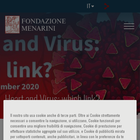
IT
Heart and Virus: which link?
Il nostro sito usa cookie anche di terze parti. Oltre ai Cookie strettamente
necessari a consentire la navigazione, si utilizzano, Cookie funzionali per
consentire una migliore fruibilità di navigazione, Cookie di prestazione per
HOME PAGE
/
CORSI ED EVENTI
/
INFO EVENTO
effettuare statistiche aggregate sul suo utilizzo, e Cookie di pubblicità mirata
per sottoporti contenuti, anche pubblicitari, in linea con le preferenze da te