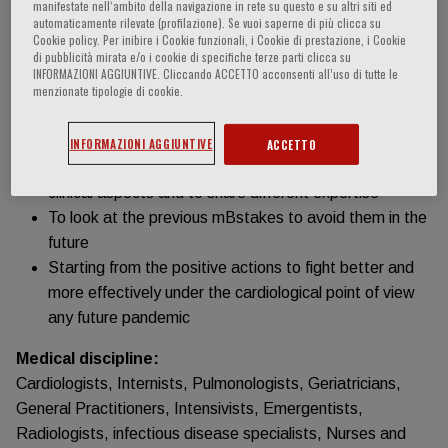
manifestate nell‘ambito della navigazione in rete su questo e su altri siti ed
automaticamente rilevate (profilazione). Se vuoi saperne di più clicca su
Informazioni sull'evento
Cookie policy. Per inibire i Cookie funzionali, i Cookie di prestazione, i Cookie
di pubblicità mirata e/o i cookie di specifiche terze parti clicca su
INFORMAZIONI AGGIUNTIVE. Cliccando ACCETTO acconsenti all’uso di tutte le
menzionate tipologie di cookie.
Targets:
To focus on some what really Covid-19 pandemic has
represented for cardiological world
INFORMAZIONI AGGIUNTIVE
ACCETTO
To highlight the most important cardiological and
clinical aspects and to share different expertise
To look at the previous mBstakes to avoid them in the
future
Starting from the positive actions to fight better and
more effectively under the cardiological point of view
any future pandemic
Medical discipline:
Cardiologists, Internists, Pulmonologists, Geriatricians,
General Practitioners, Intensivists, Emergentists,
Radiologists, infectious disease specialists, Nurses and