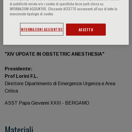
di pubblicità mirata e/o i cookie di specifiche terze parti clicca su
Informazioni sull'evento
INFORMAZIONI AGGIUNTIVE. Cliccando ACCETTO acconsenti all’uso di tutte le
menzionate tipologie di cookie.
"Session 1 - ATTACKING MICROBES/COVID-19 IN
INFORMAZIONI AGGIUNTIVE
ACCETTO
THE DELIVERY ROOM"
è una sessione del webinar
"XIV UPDATE IN OBSTETRIC ANESTHESIA"
Presidente:
Prof Lorini F.L.
Direttore Dipartimento di Emergenza Urgenza e Area
Critica
ASST Papa Giovanni XXIII - BERGAMO
Materiali