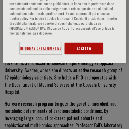
per sottoporti contenuti, anche pubblicitari, in linea con le preferenze da te
manifestate nell‘ambito della navigazione in rete su questo e su altri siti ed
automaticamente rilevate (profilazione). Se vuoi saperne di più clicca su
Cookie policy. Per inibire i Cookie funzionali, i Cookie di prestazione, i Cookie
Tove Fall
di pubblicità mirata e/o i cookie di specifiche terze parti clicca su
INFORMAZIONI AGGIUNTIVE. Cliccando ACCETTO acconsenti all’uso di tutte le
menzionate tipologie di cookie.
Currículum Vitae
INFORMAZIONI AGGIUNTIVE
ACCETTO
Tove Fall is a Professor of Molecular Epidemiology at Uppsala
University, Sweden, where she directs an active research group of
12 epidemiology scientists. She holds a PhD and operates within
the Department of Medical Sciences at the Uppsala University
Hospital.
Her core research program targets the genetic, microbial, and
metabolic determinants of cardiometabolic conditions. By
leveraging large, population-based patient cohorts and
sophisticated multi-omics approaches, Professor Fall's laboratory