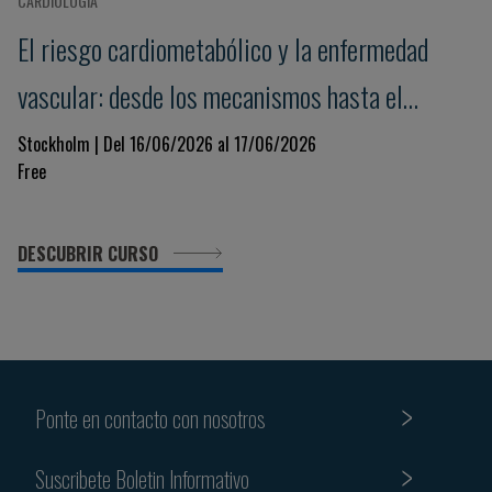
CARDIOLOGÍA
El riesgo cardiometabólico y la enfermedad
vascular: desde los mecanismos hasta el
tratamiento
Stockholm | Del 16/06/2026 al 17/06/2026
Free
DESCUBRIR CURSO
Ponte en contacto con nosotros
Suscribete Boletin Informativo