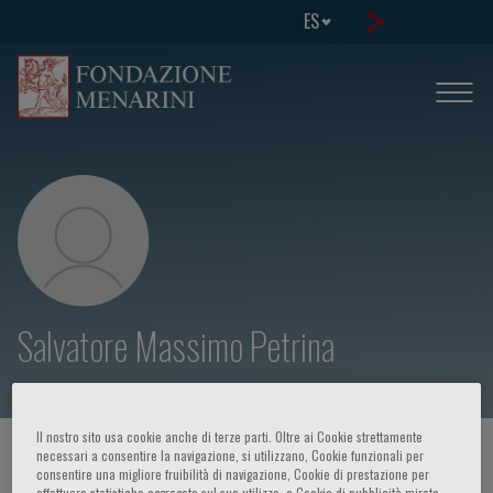
ES
Salvatore Massimo Petrina
Il nostro sito usa cookie anche di terze parti. Oltre ai Cookie strettamente
HOME PAGE
/
CURSOS Y EVENTOS
/
ORADOR
necessari a consentire la navigazione, si utilizzano, Cookie funzionali per
consentire una migliore fruibilità di navigazione, Cookie di prestazione per
effettuare statistiche aggregate sul suo utilizzo, e Cookie di pubblicità mirata