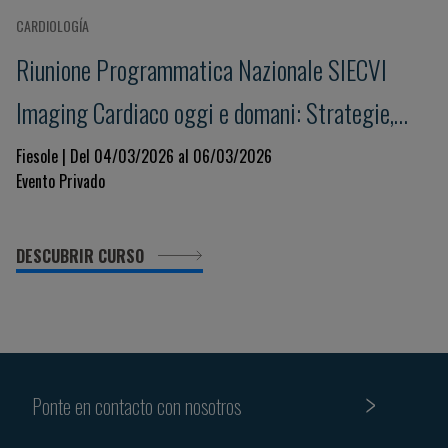
CARDIOLOGÍA
Riunione Programmatica Nazionale SIECVI
Imaging Cardiaco oggi e domani: Strategie,
Innovazione e Governance per un Sistema
Fiesole | Del 04/03/2026 al 06/03/2026
Evento Privado
Sostenibile
DESCUBRIR CURSO
Ponte en contacto con nosotros