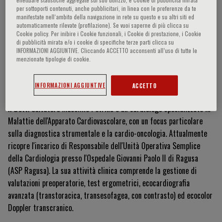
per sottoporti contenuti, anche pubblicitari, in linea con le preferenze da te
manifestate nell‘ambito della navigazione in rete su questo e su altri siti ed
automaticamente rilevate (profilazione). Se vuoi saperne di più clicca su
Cookie policy. Per inibire i Cookie funzionali, i Cookie di prestazione, i Cookie
Salvatore Massimo Petrina
di pubblicità mirata e/o i cookie di specifiche terze parti clicca su
INFORMAZIONI AGGIUNTIVE. Cliccando ACCETTO acconsenti all’uso di tutte le
menzionate tipologie di cookie.
Currículum Vitae
INFORMAZIONI AGGIUNTIVE
ACCETTO
Il Dott. Salvatore Massimo Petrina è un cardiologo specializzato in
Malattie dell'Apparato Cardiovascolare, con un focus particolare
sulla diagnostica strumentale e la cardio-oncologia. Attualmente
ricopre l'incarico di Responsabile dell'Unità Operativa Semplice
della Cardiologia presso l'Ospedale Giovanni Paolo II di Ragusa
(ASP Ragusa). La sua attività clinica comprende la gestione di
valutazioni preoperatorie, test ergometrici, ecocardiografia
avanzata (transtoracica, transesofagea, con contrasto) ed ecocolor
Doppler transcranico.