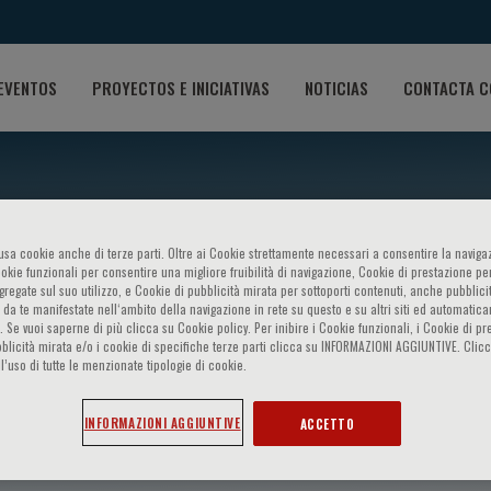
EVENTOS
PROYECTOS E INICIATIVAS
NOTICIAS
CONTACTA C
o usa cookie anche di terze parti. Oltre ai Cookie strettamente necessari a consentire la navigaz
ookie funzionali per consentire una migliore fruibilità di navigazione, Cookie di prestazione per
ggregate sul suo utilizzo, e Cookie di pubblicità mirata per sottoporti contenuti, anche pubblicit
 da te manifestate nell‘ambito della navigazione in rete su questo e su altri siti ed automatic
). Se vuoi saperne di più clicca su Cookie policy. Per inibire i Cookie funzionali, i Cookie di pr
blicità mirata e/o i cookie di specifiche terze parti clicca su INFORMAZIONI AGGIUNTIVE. Cl
l’uso di tutte le menzionate tipologie di cookie.
esdine
INFORMAZIONI AGGIUNTIVE
ACCETTO