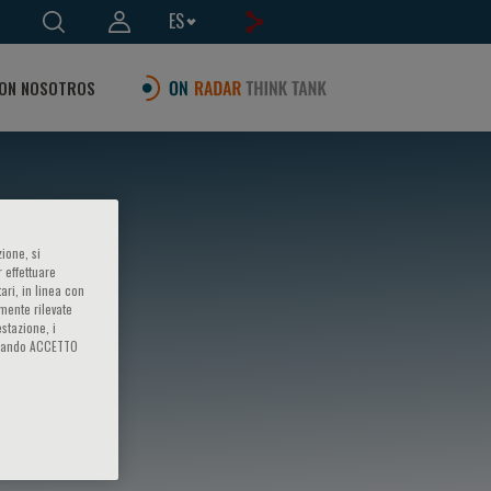
ES
ON NOSOTROS
ione, si
 effettuare
ari, in linea con
amente rilevate
estazione, i
iccando ACCETTO