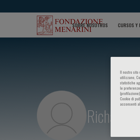
SOBRE NOSOTROS
CURSOS Y 
Il nostro sit
utilizzano, C
statistiche a
le preferenze
(profilazione
Cookie di pub
acconsenti al
Richard B