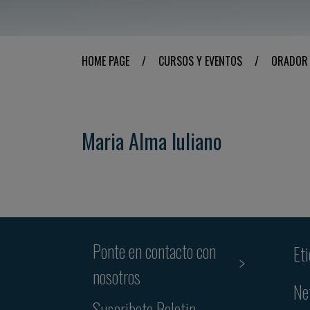
HOME PAGE
/
CURSOS Y EVENTOS
/
ORADOR
Maria Alma Iuliano
Ponte en contacto con
Et
nosotros
Ne
Suscribete Boletin