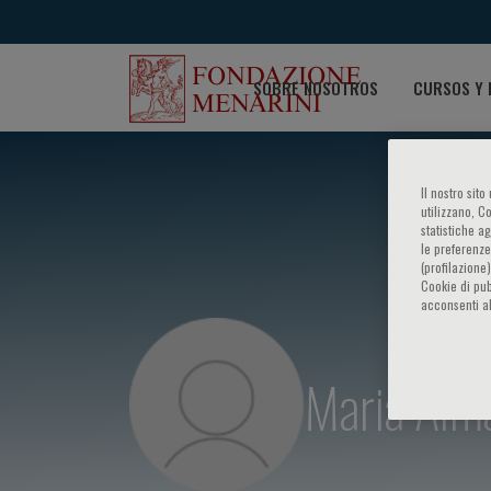
SOBRE NOSOTROS
CURSOS Y 
Il nostro sit
utilizzano, C
statistiche a
le preferenze
(profilazione
Cookie di pub
acconsenti al
Maria Alma