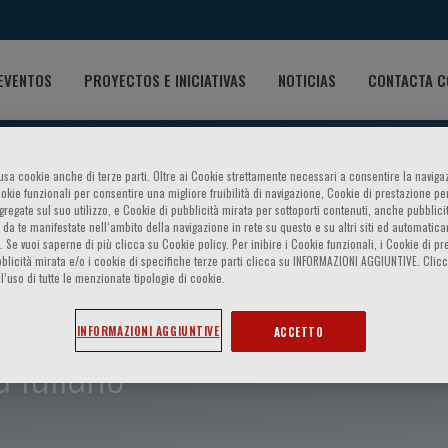
EVENTOS
PROYECTOS E INICIATIVAS
NOTICIAS
CONTACTA C
o usa cookie anche di terze parti. Oltre ai Cookie strettamente necessari a consentire la navigaz
ookie funzionali per consentire una migliore fruibilità di navigazione, Cookie di prestazione per
ggregate sul suo utilizzo, e Cookie di pubblicità mirata per sottoporti contenuti, anche pubblicit
 da te manifestate nell‘ambito della navigazione in rete su questo e su altri siti ed automatic
). Se vuoi saperne di più clicca su Cookie policy. Per inibire i Cookie funzionali, i Cookie di pr
blicità mirata e/o i cookie di specifiche terze parti clicca su INFORMAZIONI AGGIUNTIVE. Cl
l’uso di tutte le menzionate tipologie di cookie.
INFORMAZIONI AGGIUNTIVE
ACCETTO
 Iuliano