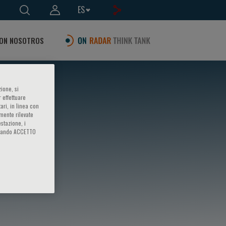
ES
ON NOSOTROS
ione, si
 effettuare
ari, in linea con
amente rilevate
estazione, i
iccando ACCETTO