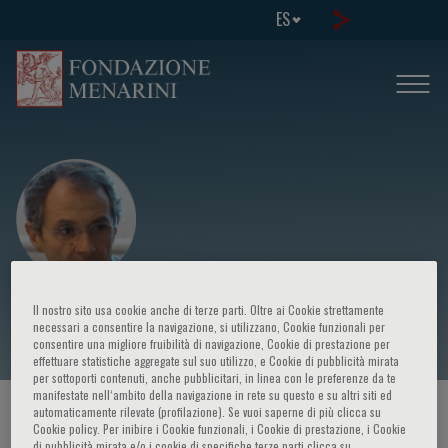
ES
Marco Mazzanti
Il nostro sito usa cookie anche di terze parti. Oltre ai Cookie strettamente
necessari a consentire la navigazione, si utilizzano, Cookie funzionali per
consentire una migliore fruibilità di navigazione, Cookie di prestazione per
effettuare statistiche aggregate sul suo utilizzo, e Cookie di pubblicità mirata
per sottoporti contenuti, anche pubblicitari, in linea con le preferenze da te
manifestate nell‘ambito della navigazione in rete su questo e su altri siti ed
automaticamente rilevate (profilazione). Se vuoi saperne di più clicca su
HOME PAGE
/
CURSOS Y EVENTOS
/
ORADOR
Cookie policy. Per inibire i Cookie funzionali, i Cookie di prestazione, i Cookie
di pubblicità mirata e/o i cookie di specifiche terze parti clicca su