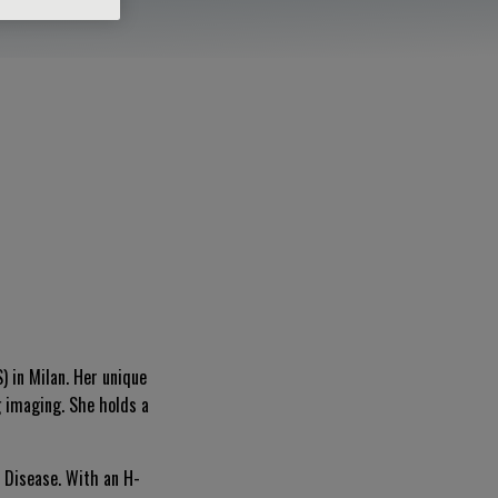
) in Milan. Her unique
g imaging. She holds a
d Disease
. With an H-