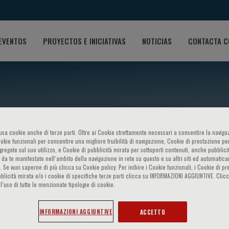
EVENTOS
PROYECTOS E INICIATIVAS
NOTICIAS
CONTACTA C
o usa cookie anche di terze parti. Oltre ai Cookie strettamente necessari a consentire la navigaz
ookie funzionali per consentire una migliore fruibilità di navigazione, Cookie di prestazione per
ggregate sul suo utilizzo, e Cookie di pubblicità mirata per sottoporti contenuti, anche pubblicit
 da te manifestate nell‘ambito della navigazione in rete su questo e su altri siti ed automatic
). Se vuoi saperne di più clicca su Cookie policy. Per inibire i Cookie funzionali, i Cookie di pr
ni
blicità mirata e/o i cookie di specifiche terze parti clicca su INFORMAZIONI AGGIUNTIVE. Cl
l’uso di tutte le menzionate tipologie di cookie.
INFORMAZIONI AGGIUNTIVE
ACCETTO