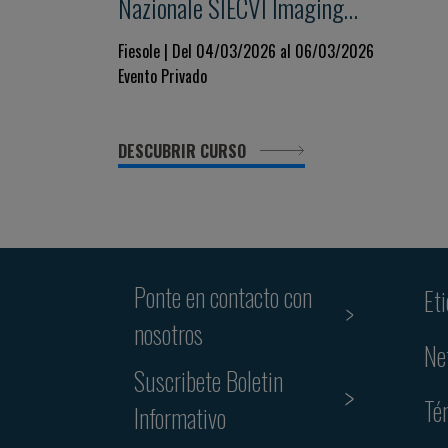
Nazionale SIECVI Imaging
Cardiaco oggi e domani:
Fiesole | Del 04/03/2026 al 06/03/2026
Evento Privado
Strategie, Innovazione e
Governance per un Sistema
DESCUBRIR CURSO
Sostenibile
Ponte en contacto con
Et
nosotros
Ne
Suscribete Boletin
Té
Informativo