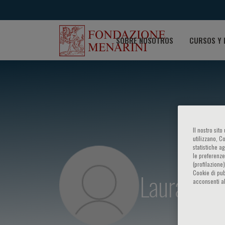
SOBRE NOSOTROS
CURSOS Y 
Il nostro sit
utilizzano, C
statistiche a
le preferenze
(profilazione
Laura Fusi
Cookie di pub
acconsenti al