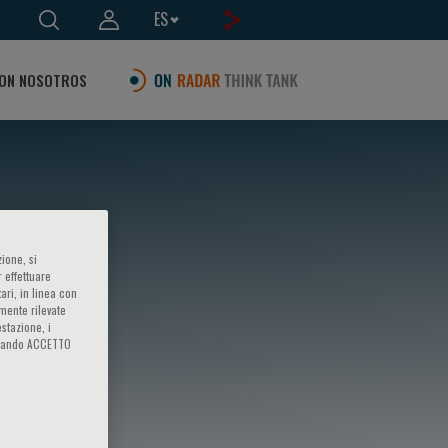
ES
ON NOSOTROS
ione, si
 effettuare
ari, in linea con
amente rilevate
estazione, i
iccando ACCETTO