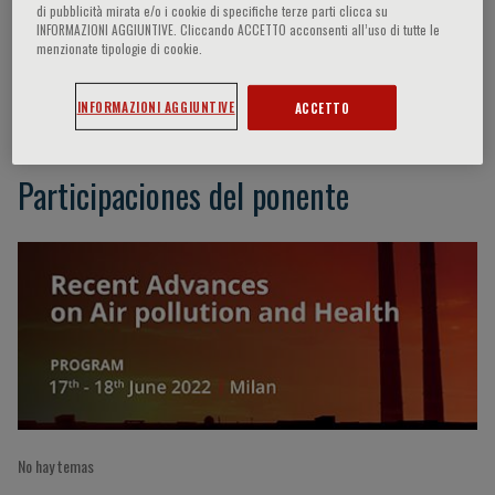
di pubblicità mirata e/o i cookie di specifiche terze parti clicca su
INFORMAZIONI AGGIUNTIVE. Cliccando ACCETTO acconsenti all’uso di tutte le
menzionate tipologie di cookie.
K. Balakrishnan
INFORMAZIONI AGGIUNTIVE
ACCETTO
Participaciones del ponente
No hay temas