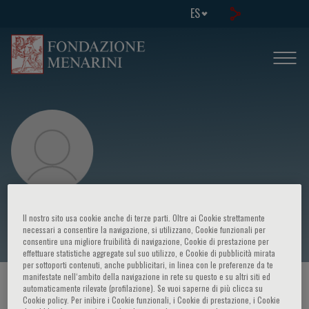
ES
J. Moyano
Il nostro sito usa cookie anche di terze parti. Oltre ai Cookie strettamente
necessari a consentire la navigazione, si utilizzano, Cookie funzionali per
consentire una migliore fruibilità di navigazione, Cookie di prestazione per
effettuare statistiche aggregate sul suo utilizzo, e Cookie di pubblicità mirata
per sottoporti contenuti, anche pubblicitari, in linea con le preferenze da te
manifestate nell‘ambito della navigazione in rete su questo e su altri siti ed
HOME PAGE
/
CURSOS Y EVENTOS
/
ORADOR
automaticamente rilevate (profilazione). Se vuoi saperne di più clicca su
Cookie policy. Per inibire i Cookie funzionali, i Cookie di prestazione, i Cookie