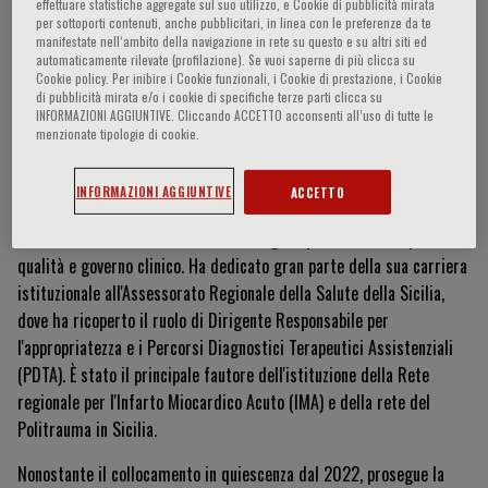
effettuare statistiche aggregate sul suo utilizzo, e Cookie di pubblicità mirata
per sottoporti contenuti, anche pubblicitari, in linea con le preferenze da te
manifestate nell‘ambito della navigazione in rete su questo e su altri siti ed
automaticamente rilevate (profilazione). Se vuoi saperne di più clicca su
Giovanni De Luca
Cookie policy. Per inibire i Cookie funzionali, i Cookie di prestazione, i Cookie
di pubblicità mirata e/o i cookie di specifiche terze parti clicca su
INFORMAZIONI AGGIUNTIVE. Cliccando ACCETTO acconsenti all’uso di tutte le
menzionate tipologie di cookie.
Currículum Vitae
INFORMAZIONI AGGIUNTIVE
ACCETTO
Il Dott. Giovanni De Luca è un cardiologo esperto in sanità pubblica,
qualità e governo clinico. Ha dedicato gran parte della sua carriera
istituzionale all'Assessorato Regionale della Salute della Sicilia,
dove ha ricoperto il ruolo di Dirigente Responsabile per
l'appropriatezza e i Percorsi Diagnostici Terapeutici Assistenziali
(PDTA). È stato il principale fautore dell'istituzione della Rete
regionale per l'Infarto Miocardico Acuto (IMA) e della rete del
Politrauma in Sicilia.
Nonostante il collocamento in quiescenza dal 2022, prosegue la