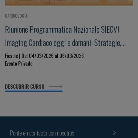
CARDIOLOGÍA
Riunione Programmatica Nazionale SIECVI
Imaging Cardiaco oggi e domani: Strategie,
Innovazione e Governance per un Sistema
Fiesole | Del 04/03/2026 al 06/03/2026
Evento Privado
Sostenibile
DESCUBRIR CURSO
Ponte en contacto con nosotros