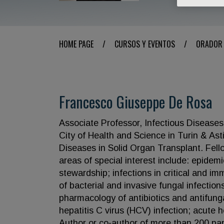
HOME PAGE
/
CURSOS Y EVENTOS
/
ORADOR
Francesco Giuseppe De Rosa
Associate Professor, Infectious Diseases, 
City of Health and Science in Turin & Asti
Diseases in Solid Organ Transplant. Fell
areas of special interest include: epidemi
stewardship; infections in critical and 
of bacterial and invasive fungal infectio
pharmacology of antibiotics and antifungal 
hepatitis C virus (HCV) infection; acute
Author or co-author of more than 200 pape