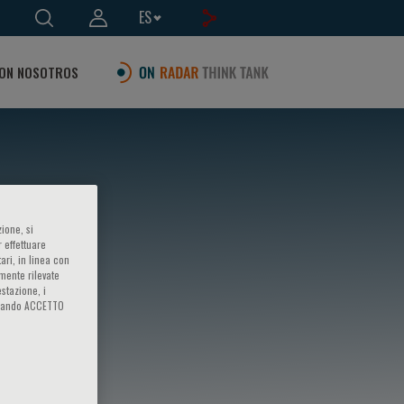
ES
ON NOSOTROS
ione, si
 effettuare
ari, in linea con
amente rilevate
estazione, i
iccando ACCETTO