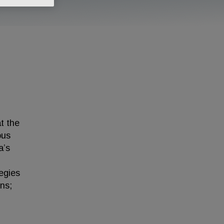
at the
ous
a’s
egies
ons;