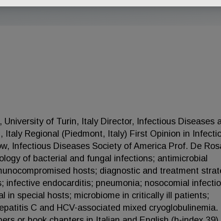
University of Turin, Italy Director, Infectious Diseases 
, Italy Regional (Piedmont, Italy) First Opinion in Infecti
ow, Infectious Diseases Society of America Prof. De Ros
ology of bacterial and fungal infections; antimicrobial
immunocompromised hosts; diagnostic and treatment strat
ns; infective endocarditis; pneumonia; nosocomial infecti
in special hosts; microbiome in critically ill patients;
 hepatitis C and HCV-associated mixed cryoglobulinemia.
rs or book chapters in Italian and English (h-index 39).