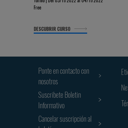
INFECTIOUS DISEASES Immunity
Torino | Del 03/11/2022 al 04/11/2022
Free
and Pharmacology
DESCUBRIR CURSO
Ponte en contacto con
Et
nosotros
Ne
Suscribete Boletin
Té
Informativo
Cancelar suscripción al