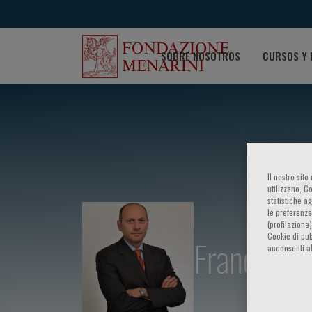
SOBRE NOSOTROS
CURSOS Y 
Il nostro sit
utilizzano, C
statistiche a
le preferenze
(profilazione
Cookie di pub
Francesco
acconsenti al