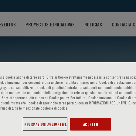
EVENTOS
PROYECTOS E INICIATIVAS
NOTICIAS
CONTACTA C
o usa cookie anche di terze parti. Oltre ai Cookie strettamente necessari a consentire la navigaz
ookie funzionali per consentire una migliore fruibilità di navigazione, Cookie di prestazione per
ggregate sul suo utilizzo, e Cookie di pubblicità mirata per sottoporti contenuti, anche pubblicit
 da te manifestate nell‘ambito della navigazione in rete su questo e su altri siti ed automatic
). Se vuoi saperne di più clicca su Cookie policy. Per inibire i Cookie funzionali, i Cookie di pr
blicità mirata e/o i cookie di specifiche terze parti clicca su INFORMAZIONI AGGIUNTIVE. Cl
 Giuseppe De Rosa
l’uso di tutte le menzionate tipologie di cookie.
INFORMAZIONI AGGIUNTIVE
ACCETTO