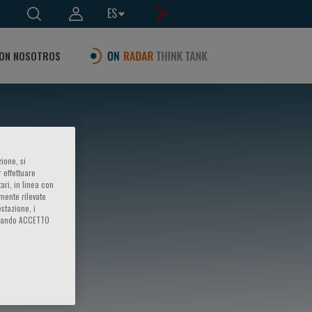
ES
ON NOSOTROS
ione, si
 effettuare
ari, in linea con
amente rilevate
estazione, i
iccando ACCETTO