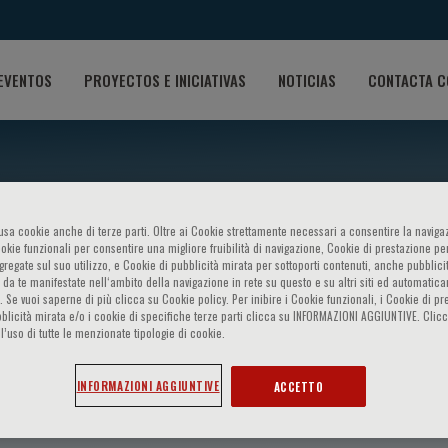
EVENTOS
PROYECTOS E INICIATIVAS
NOTICIAS
CONTACTA C
o usa cookie anche di terze parti. Oltre ai Cookie strettamente necessari a consentire la navigaz
ookie funzionali per consentire una migliore fruibilità di navigazione, Cookie di prestazione per
ggregate sul suo utilizzo, e Cookie di pubblicità mirata per sottoporti contenuti, anche pubblicit
 da te manifestate nell‘ambito della navigazione in rete su questo e su altri siti ed automatic
). Se vuoi saperne di più clicca su Cookie policy. Per inibire i Cookie funzionali, i Cookie di pr
blicità mirata e/o i cookie di specifiche terze parti clicca su INFORMAZIONI AGGIUNTIVE. Cl
l’uso di tutte le menzionate tipologie di cookie.
za
INFORMAZIONI AGGIUNTIVE
ACCETTO