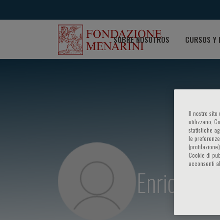
SOBRE NOSOTROS
CURSOS Y 
Il nostro sit
utilizzano, C
statistiche a
le preferenze
(profilazione
Cookie di pub
acconsenti al
Enrico Viz