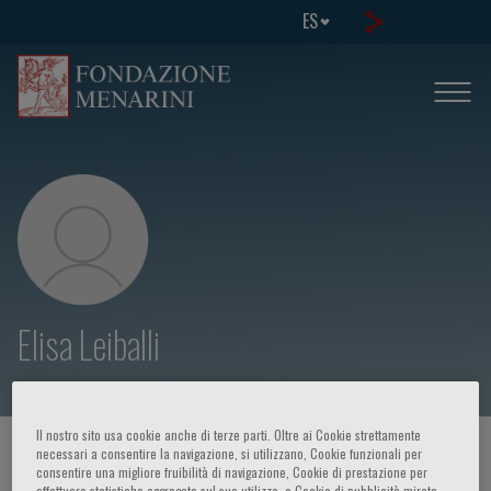
ES
Elisa Leiballi
Il nostro sito usa cookie anche di terze parti. Oltre ai Cookie strettamente
HOME PAGE
/
CURSOS Y EVENTOS
/
ORADOR
necessari a consentire la navigazione, si utilizzano, Cookie funzionali per
consentire una migliore fruibilità di navigazione, Cookie di prestazione per
effettuare statistiche aggregate sul suo utilizzo, e Cookie di pubblicità mirata