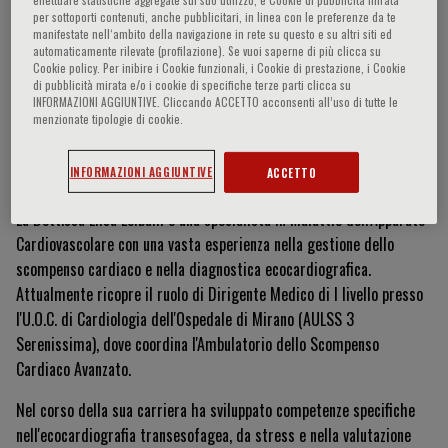
per sottoporti contenuti, anche pubblicitari, in linea con le preferenze da te
manifestate nell‘ambito della navigazione in rete su questo e su altri siti ed
automaticamente rilevate (profilazione). Se vuoi saperne di più clicca su
Cookie policy. Per inibire i Cookie funzionali, i Cookie di prestazione, i Cookie
Elisa Leiballi
di pubblicità mirata e/o i cookie di specifiche terze parti clicca su
INFORMAZIONI AGGIUNTIVE. Cliccando ACCETTO acconsenti all’uso di tutte le
menzionate tipologie di cookie.
Currículum Vitae
INFORMAZIONI AGGIUNTIVE
ACCETTO
La Dott.ssa Elisa Leiballi è una specialista in Malattie dell'Apparato
Cardiovascolare con una vasta esperienza nella gestione dello
scompenso cardiaco e nella diagnostica ecocardiografica.
Attualmente ricopre il ruolo di Dirigente Medico di I livello presso
l'U.O.C. di Cardiologia dell'Ospedale di Mirano (AULSS 3
Serenissima), dove coordina l'Ambulatorio dello Scompenso
Cardiaco Avanzato.
Nel corso della sua carriera ha sviluppato competenze specifiche
nell'ecocardiografia transesofagea, da stress e nella valutazione