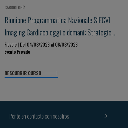
CARDIOLOGÍA
Riunione Programmatica Nazionale SIECVI
Imaging Cardiaco oggi e domani: Strategie,
Innovazione e Governance per un Sistema
Fiesole | Del 04/03/2026 al 06/03/2026
Evento Privado
Sostenibile
DESCUBRIR CURSO
Ponte en contacto con nosotros